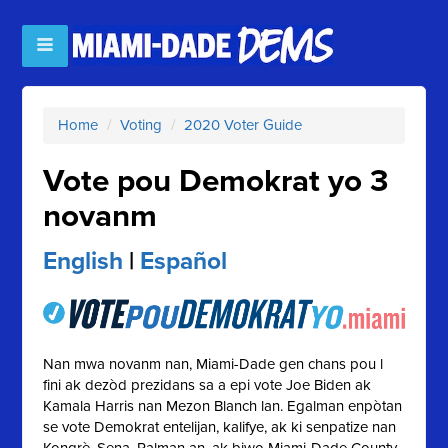
Home
/
Voting
/
2020 Voter Guide
Vote pou Demokrat yo 3
novanm
English
|
Español
Nan mwa novanm nan, Miami-Dade gen chans pou l
fini ak dezòd prezidans sa a epi vote Joe Biden ak
Kamala Harris nan Mezon Blanch lan. Egalman enpòtan
se vote Demokrat entelijan, kalifye, ak ki senpatize nan
Kongrè, Sena, Palman an, ak biwo Miami-Dade County