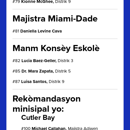
#79
Kionne McGhee,
Distrik 9
Majistra Miami-Dade
#81
Daniella Levine Cava
Manm Konsèy Eskolè
#82
Lucia Baez-Geller,
Distrik 3
#85
Dr. Mara Zapata,
Distrik 5
#87
Luisa Santos,
Distrik 9
Rekòmandasyon
minisipal yo:
Cutler Bay
#100
Michael Callahan,
Majistra Adjwen