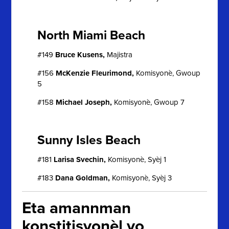
North Miami Beach
#149
Bruce Kusens,
Majistra
#156
McKenzie Fleurimond,
Komisyonè, Gwoup
5
#158
Michael Joseph,
Komisyonè, Gwoup 7
Sunny Isles Beach
#181
Larisa Svechin,
Komisyonè, Syèj 1
#183
Dana Goldman,
Komisyonè, Syèj 3
Eta amannman
konstitisyonèl yo