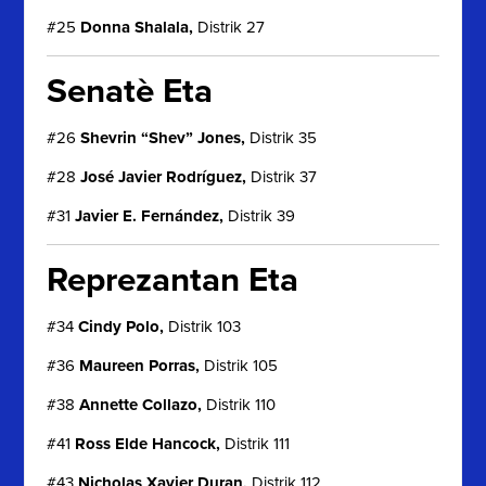
#25
Donna Shalala,
Distrik 27
Senatè Eta
#26
Shevrin “Shev” Jones,
Distrik 35
#28
José Javier Rodríguez,
Distrik 37
#31
Javier E. Fernández,
Distrik 39
Reprezantan Eta
#34
Cindy Polo,
Distrik 103
#36
Maureen Porras,
Distrik 105
#38
Annette Collazo,
Distrik 110
#41
Ross Elde Hancock,
Distrik 111
#43
Nicholas Xavier Duran,
Distrik 112