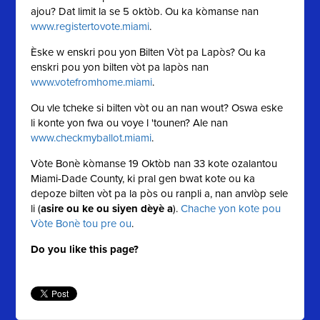
ajou? Dat limit la se 5 oktòb. Ou ka kòmanse nan
www.registertovote.miami
.
Èske w enskri pou yon Bilten Vòt pa Lapòs? Ou ka
enskri pou yon bilten vòt pa lapòs nan
www.votefromhome.miami
.
Ou vle tcheke si bilten vòt ou an nan wout? Oswa eske
li konte yon fwa ou voye l 'tounen? Ale nan
www.checkmyballot.miami
.
Vòte Bonè kòmanse 19 Oktòb nan 33 kote ozalantou
Miami-Dade County, ki pral gen bwat kote ou ka
depoze bilten vòt pa la pòs ou ranpli a, nan anvlòp sele
li (
asire ou ke ou siyen dèyè a
).
Chache yon kote pou
Vòte Bonè tou pre ou
.
Do you like this page?