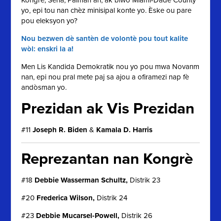
yo, epi tou nan chèz minisipal konte yo. Èske ou pare
pou eleksyon yo?
Nou bezwen dè santèn de volontè pou tout kalite
wòl: enskri la a!
Men Lis Kandida Demokratik nou yo pou mwa Novanm
nan, epi nou pral mete paj sa ajou a ofiramezi nap fè
andòsman yo.
Prezidan
ak
Vis Prezidan
#11
Joseph R. Biden
&
Kamala D. Harris
Reprezantan nan Kongrè
#18
Debbie Wasserman Schultz,
Distrik 23
#20
Frederica Wilson,
Distrik 24
#23
Debbie Mucarsel-Powell,
Distrik 26