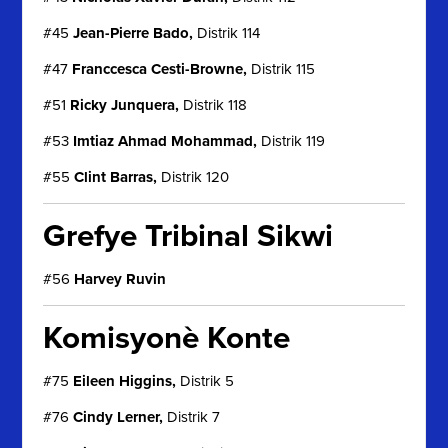
#45
Jean-Pierre Bado,
Distrik 114
#47
Franccesca Cesti-Browne,
Distrik 115
#51
Ricky Junquera,
Distrik 118
#53
Imtiaz Ahmad Mohammad,
Distrik 119
#55
Clint Barras,
Distrik 120
Grefye Tribinal Sikwi
#56
Harvey Ruvin
Komisyonè Konte
#75
Eileen Higgins,
Distrik 5
#76
Cindy Lerner,
Distrik 7