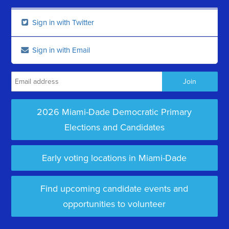
Sign in with Twitter
Sign in with Email
2026 Miami-Dade Democratic Primary
Elections and Candidates
Early voting locations in Miami-Dade
Find upcoming candidate events and
opportunities to volunteer