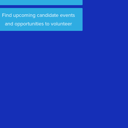
Find upcoming candidate events
and opportunities to volunteer