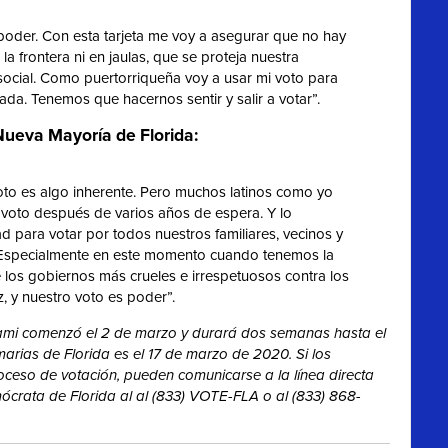
rpoder. Con esta tarjeta me voy a asegurar que no hay
la frontera ni en jaulas, que se proteja nuestra
social. Como puertorriqueña voy a usar mi voto para
da. Tenemos que hacernos sentir y salir a votar”.
Nueva Mayoría de Florida:
oto es algo inherente. Pero muchos latinos como yo
voto después de varios años de espera. Y lo
para votar por todos nuestros familiares, vecinos y
Especialmente en este momento cuando tenemos la
los gobiernos más crueles e irrespetuosos contra los
z, y nuestro voto es poder”.
iami comenzó el 2 de marzo y durará dos semanas hasta el
marias de Florida es el 17 de marzo de 2020. Si los
roceso de votación, pueden comunicarse a la línea directa
ócrata de Florida al al (833) VOTE-FLA o al (833) 868-