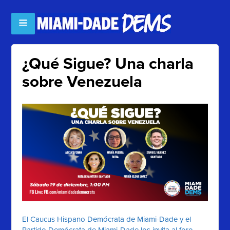
¿Qué Sigue? Una charla
sobre Venezuela
El Caucus Hispano Demócrata de Miami-Dade y el
Partido Demócrata de Miami-Dade los invita al foro