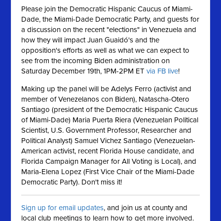
Please join the Democratic Hispanic Caucus of Miami-
Dade, the Miami-Dade Democratic Party, and guests for
a discussion on the recent "elections" in Venezuela and
how they will impact Juan Guaidó's and the
opposition's efforts as well as what we can expect to
see from the incoming Biden administration on
Saturday December 19th, 1PM-2PM ET
via FB live
!
Making up the panel will be Adelys Ferro (activist and
member of Venezelanos con Biden), Natascha-Otero
Santiago (president of the Democratic Hispanic Caucus
of Miami-Dade) Maria Puerta Riera (Venezuelan Political
Scientist, U.S. Government Professor, Researcher and
Political Analyst) Samuel Vichez Santiago (Venezuelan-
American activist, recent Florida House candidate, and
Florida Campaign Manager for All Voting is Local), and
Maria-Elena Lopez (First Vice Chair of the Miami-Dade
Democratic Party). Don't miss it!
Sign up for email updates
, and join us at county and
local club meetings to learn how to get more involved.